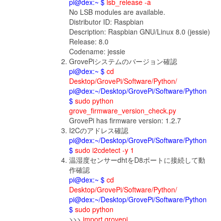
pi@dex:~ $
lsb_release -a
No LSB modules are available.
Distributor ID: Raspbian
Description: Raspbian GNU/Linux 8.0 (jessie)
Release: 8.0
Codename: jessie
GrovePiシステムのバージョン確認
pi@dex:~ $
cd
Desktop/GrovePi/Software/Python/
pi@dex:~/Desktop/GrovePi/Software/Python
$
sudo python
grove_firmware_version_check.py
GrovePi has firmware version: 1.2.7
I2Cのアドレス確認
pi@dex:~/Desktop/GrovePi/Software/Python
$
sudo i2cdetect -y 1
温湿度センサーdhtをD8ポートに接続して動
作確認
pi@dex:~ $
cd
Desktop/GrovePi/Software/Python/
pi@dex:~/Desktop/GrovePi/Software/Python
$
sudo python
>>>
import grovepi