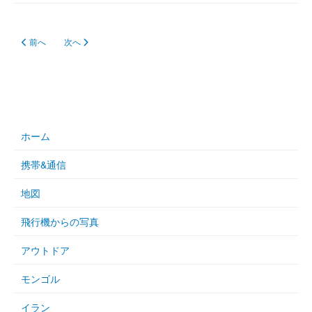
前の記事へ: Raspbian Jessie - OSのインストール
次の記事へ: Raspbian Jessie - TightVNC Serverのインストール
前へ
次へ
ホーム
携帯&通信
地図
飛行機からの写真
アウトドア
モンゴル
イラン