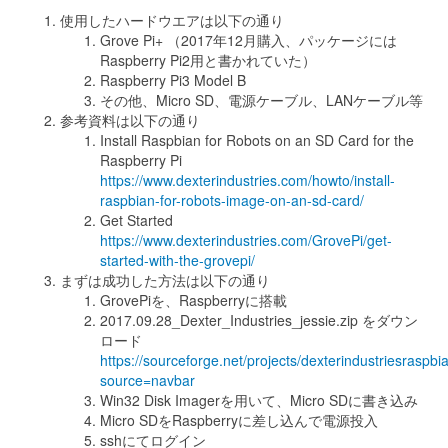
使用したハードウエアは以下の通り
Grove Pi+ （2017年12月購入、パッケージには
Raspberry Pi2用と書かれていた）
Raspberry Pi3 Model B
その他、Micro SD、電源ケーブル、LANケーブル等
参考資料は以下の通り
Install Raspbian for Robots on an SD Card for the
Raspberry Pi
https://www.dexterindustries.com/howto/install-
raspbian-for-robots-image-on-an-sd-card/
Get Started
https://www.dexterindustries.com/GrovePi/get-
started-with-the-grovepi/
まずは成功した方法は以下の通り
GrovePiを、Raspberryに搭載
2017.09.28_Dexter_Industries_jessie.zip をダウン
ロード
https://sourceforge.net/projects/dexterindustriesraspbian
source=navbar
Win32 Disk Imagerを用いて、Micro SDに書き込み
Micro SDをRaspberryに差し込んで電源投入
sshにてログイン