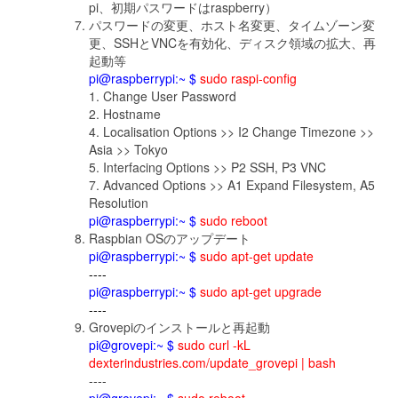
pi、初期パスワードはraspberry）
パスワードの変更、ホスト名変更、タイムゾーン変
更、SSHとVNCを有効化、ディスク領域の拡大、再
起動等
pi@raspberrypi:~ $
sudo raspi-config
1. Change User Password
2. Hostname
4. Localisation Options >> I2 Change Timezone >>
Asia >> Tokyo
5. Interfacing Options >> P2 SSH, P3 VNC
7. Advanced Options >> A1 Expand Filesystem, A5
Resolution
pi@raspberrypi:~ $
sudo reboot
Raspbian OSのアップデート
pi@raspberrypi:~ $
sudo apt-get update
----
pi@raspberrypi:~ $
sudo apt-get upgrade
----
Grovepiのインストールと再起動
pi@grovepi:~ $
sudo curl -kL
dexterindustries.com/update_grovepi | bash
----