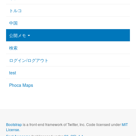
トルコ
中国
公開メモ
検索
ログイン/ログアウト
test
Phoca Maps
Bootstrap
is a front-end framework of Twitter, Inc. Code licensed under
MIT
License.