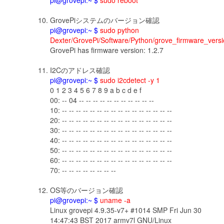
pi@grovepi:~ $
sudo reboot
GrovePiシステムのバージョン確認
pi@grovepi:~ $
sudo python
Dexter/GrovePi/Software/Python/grove_firmware_vers
GrovePi has firmware version: 1.2.7
I2Cのアドレス確認
pi@grovepi:~ $
sudo i2cdetect -y 1
0 1 2 3 4 5 6 7 8 9 a b c d e f
00: -- 04 -- -- -- -- -- -- -- -- -- -- --
10: -- -- -- -- -- -- -- -- -- -- -- -- -- -- -- --
20: -- -- -- -- -- -- -- -- -- -- -- -- -- -- -- --
30: -- -- -- -- -- -- -- -- -- -- -- -- -- -- -- --
40: -- -- -- -- -- -- -- -- -- -- -- -- -- -- -- --
50: -- -- -- -- -- -- -- -- -- -- -- -- -- -- -- --
60: -- -- -- -- -- -- -- -- -- -- -- -- -- -- -- --
70: -- -- -- -- -- -- -- --
OS等のバージョン確認
pi@grovepi:~ $
uname -a
Linux grovepi 4.9.35-v7+ #1014 SMP Fri Jun 30
14:47:43 BST 2017 armv7l GNU/Linux