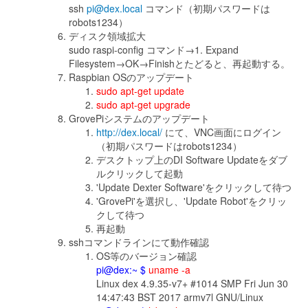
ssh
pi@dex.local
コマンド（初期パスワードは
robots1234）
ディスク領域拡大
sudo raspi-config コマンド→1. Expand
Filesystem→OK→Finishとたどると、再起動する。
Raspbian OSのアップデート
sudo apt-get update
sudo apt-get upgrade
GrovePiシステムのアップデート
http://dex.local/
にて、VNC画面にログイン
（初期パスワードはrobots1234）
デスクトップ上のDI Software Updateをダブ
ルクリックして起動
'Update Dexter Software'をクリックして待つ
'GrovePi'を選択し、'Update Robot'をクリッ
クして待つ
再起動
sshコマンドラインにて動作確認
OS等のバージョン確認
pi@dex:~ $
uname -a
Linux dex 4.9.35-v7+ #1014 SMP Fri Jun 30
14:47:43 BST 2017 armv7l GNU/Linux