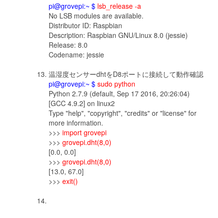
pi@grovepi:~ $
lsb_release -a
No LSB modules are available.
Distributor ID: Raspbian
Description: Raspbian GNU/Linux 8.0 (jessie)
Release: 8.0
Codename: jessie
温湿度センサーdhtをD8ポートに接続して動作確認
pi@grovepi:~ $
sudo python
Python 2.7.9 (default, Sep 17 2016, 20:26:04)
[GCC 4.9.2] on linux2
Type "help", "copyright", "credits" or "license" for
more information.
>>>
import grovepi
>>>
grovepi.dht(8,0)
[0.0, 0.0]
>>>
grovepi.dht(8,0)
[13.0, 67.0]
>>>
exit()